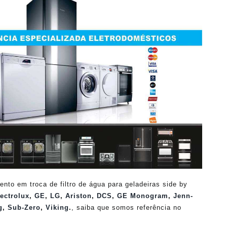
o em troca de filtro de água para geladeiras side by
ectrolux
,
GE
,
LG
,
Ariston
,
DCS
,
GE Monogram
,
Jenn-
g
,
Sub-Zero
,
Viking
.
, saiba que somos referência no