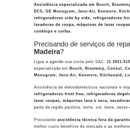
Assistência especializada em
Bosch
,
Brastem
DCS
,
GE Monogram
,
Jenn-Air
,
Kenmore
,
Kitch
refrigeradores side by side, refrigeradores fro
lavadoras de roupa, máquinas de lavar roupas
cooktops e coifas
.
Precisando de serviços de repa
Madeira
?
Ligue e agende sua visita pelo SAC:
11 2021-51
especializada em
Bosch
,
Brastemp
,
Consul
,
Co
Monogram
,
Jenn-Air
,
Kenmore
,
Kitchenaid
,
Lo
Assistência de eletrodomésticos nacionais e imp
refrigeradores frost free, refrigeradores dege
lavar roupas, máquinas lava e seca, secadora
parte da região paulista: norte, sul, leste, oeste
Procurando
assistência técnica fora da garanti
melhor custo benefício do mercado e as melhor