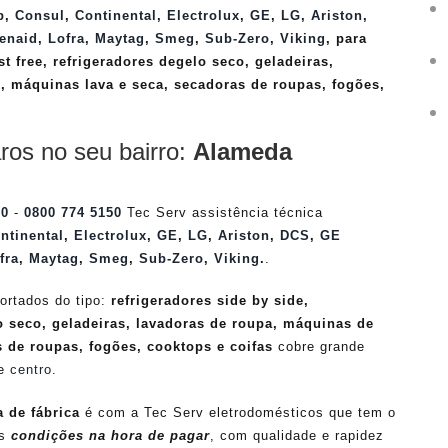
p
,
Consul
,
Continental
,
Electrolux
,
GE
,
LG
,
Ariston
,
enaid
,
Lofra
,
Maytag
,
Smeg
,
Sub-Zero
,
Viking
, para
st free, refrigeradores degelo seco, geladeiras,
, máquinas lava e seca, secadoras de roupas, fogões,
ros no seu bairro:
Alameda
50
-
0800 774 5150
Tec Serv assistência técnica
ntinental
,
Electrolux
,
GE
,
LG
,
Ariston
,
DCS
,
GE
fra
,
Maytag
,
Smeg
,
Sub-Zero
,
Viking
.
.
ortados do tipo:
refrigeradores side by side,
lo seco, geladeiras, lavadoras de roupa, máquinas de
s de roupas, fogões, cooktops e coifas
cobre grande
 e
centro
.
a de fábrica
é com a Tec Serv eletrodomésticos que tem o
es
condições na hora de pagar
, com qualidade e rapidez