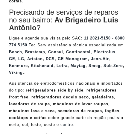
coifas
.
Precisando de serviços de reparos
no seu bairro:
Av Brigadeiro Luis
Antônio
?
Ligue e agende sua visita pelo SAC:
11 2021-5150
-
0800
774 5150
Tec Serv assistência técnica especializada em
Bosch
,
Brastemp
,
Consul
,
Continental
,
Electrolux
,
GE
,
LG
,
Ariston
,
DCS
,
GE Monogram
,
Jenn-Air
,
Kenmore
,
Kitchenaid
,
Lofra
,
Maytag
,
Smeg
,
Sub-Zero
,
Viking
.
.
Assistência de eletrodomésticos nacionais e importados
do tipo:
refrigeradores side by side, refrigeradores
frost free, refrigeradores degelo seco, geladeiras,
lavadoras de roupa, máquinas de lavar roupas,
máquinas lava e seca, secadoras de roupas, fogões,
cooktops e coifas
cobre grande parte da região paulista:
norte, sul, leste, oeste e
centro
.