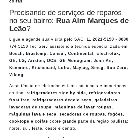
coifas
.
Precisando de serviços de reparos
no seu bairro:
Rua Alm Marques de
Leão
?
Ligue e agende sua visita pelo SAC:
11 2021-5150
-
0800
774 5150
Tec Serv assistência técnica especializada em
Bosch
,
Brastemp
,
Consul
,
Continental
,
Electrolux
,
GE
,
LG
,
Ariston
,
DCS
,
GE Monogram
,
Jenn-Air
,
Kenmore
,
Kitchenaid
,
Lofra
,
Maytag
,
Smeg
,
Sub-Zero
,
Viking
.
.
Assistência de eletrodomésticos nacionais e importados
do tipo:
refrigeradores side by side, refrigeradores
frost free, refrigeradores degelo seco, geladeiras,
lavadoras de roupa, máquinas de lavar roupas,
máquinas lava e seca, secadoras de roupas, fogões,
cooktops e coifas
cobre grande parte da região paulista:
norte, sul, leste, oeste e
centro
.