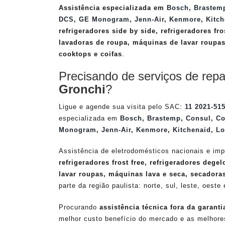
Assistência especializada em
Bosch
,
Brastem
DCS
,
GE Monogram
,
Jenn-Air
,
Kenmore
,
Kitch
refrigeradores side by side, refrigeradores fro
lavadoras de roupa, máquinas de lavar roupas
cooktops e coifas
.
Precisando de serviços de repa
Gronchi
?
Ligue e agende sua visita pelo SAC:
11 2021-51
especializada em
Bosch
,
Brastemp
,
Consul
,
Co
Monogram
,
Jenn-Air
,
Kenmore
,
Kitchenaid
,
Lo
Assistência de eletrodomésticos nacionais e imp
refrigeradores frost free, refrigeradores dege
lavar roupas, máquinas lava e seca, secadora
parte da região paulista: norte, sul, leste, oeste
Procurando
assistência técnica fora da garanti
melhor custo benefício do mercado e as melhor