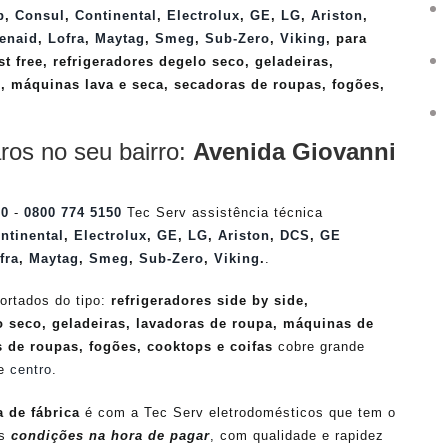
p
,
Consul
,
Continental
,
Electrolux
,
GE
,
LG
,
Ariston
,
enaid
,
Lofra
,
Maytag
,
Smeg
,
Sub-Zero
,
Viking
, para
st free, refrigeradores degelo seco, geladeiras,
, máquinas lava e seca, secadoras de roupas, fogões,
ros no seu bairro:
Avenida Giovanni
50
-
0800 774 5150
Tec Serv assistência técnica
ntinental
,
Electrolux
,
GE
,
LG
,
Ariston
,
DCS
,
GE
fra
,
Maytag
,
Smeg
,
Sub-Zero
,
Viking
.
.
ortados do tipo:
refrigeradores side by side,
lo seco, geladeiras, lavadoras de roupa, máquinas de
s de roupas, fogões, cooktops e coifas
cobre grande
 e
centro
.
a de fábrica
é com a Tec Serv eletrodomésticos que tem o
es
condições na hora de pagar
, com qualidade e rapidez