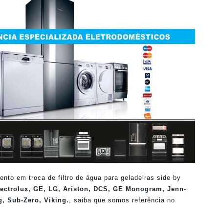
o em troca de filtro de água para geladeiras side by
ectrolux
,
GE
,
LG
,
Ariston
,
DCS
,
GE Monogram
,
Jenn-
g
,
Sub-Zero
,
Viking
.
, saiba que somos referência no