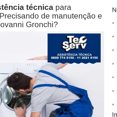
tência técnica
para
N
. Precisando de manutenção e
iovanni Gronchi?
I