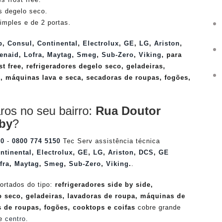
s degelo seco.
imples e de 2 portas.
p
,
Consul
,
Continental
,
Electrolux
,
GE
,
LG
,
Ariston
,
enaid
,
Lofra
,
Maytag
,
Smeg
,
Sub-Zero
,
Viking
, para
st free, refrigeradores degelo seco, geladeiras,
, máquinas lava e seca, secadoras de roupas, fogões,
ros no seu bairro:
Rua Doutor
by
?
50
-
0800 774 5150
Tec Serv assistência técnica
ntinental
,
Electrolux
,
GE
,
LG
,
Ariston
,
DCS
,
GE
fra
,
Maytag
,
Smeg
,
Sub-Zero
,
Viking
.
.
ortados do tipo:
refrigeradores side by side,
lo seco, geladeiras, lavadoras de roupa, máquinas de
s de roupas, fogões, cooktops e coifas
cobre grande
 e
centro
.