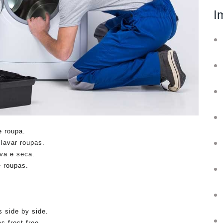
I
e roupa.
lavar roupas.
va e seca.
 roupas.
 side by side.
s frost free.