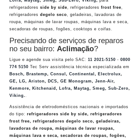
Lofra
,
Maytag
,
Smeg
,
Sub-Zero
,
Viking
,
para
refrigeradores
side by side
, refrigeradores
frost free
,
refrigeradores
degelo seco
, geladeiras, lavadoras de
roupa, máquinas de lavar roupas, máquinas lava e seca,
secadoras de roupas, fogões, cooktops e coifas.
Precisando de serviços de reparos
no seu bairro:
Aclimação
?
Ligue e agende sua visita pelo SAC:
11 2021-5150
-
0800
774 5150
Tec Serv assistência técnica especializada em
Bosch
,
Brastemp
,
Consul
,
Continental
,
Electrolux
,
GE
,
LG
,
Ariston
,
DCS
,
GE Monogram
,
Jenn-Air
,
Kenmore
,
Kitchenaid
,
Lofra
,
Maytag
,
Smeg
,
Sub-Zero
,
Viking
.
.
Assistência de eletrodomésticos nacionais e importados
do tipo:
refrigeradores side by side, refrigeradores
frost free, refrigeradores degelo seco, geladeiras,
lavadoras de roupa, máquinas de lavar roupas,
máquinas lava e seca, secadoras de roupas, fogões,