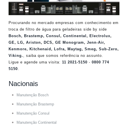
Procurando no mercado empresas com conhecimento em
troca de filtro de água para geladeiras side by side
Bosch
,
Brastemp
,
Consul
,
Continental
,
Electrolux
,
GE
,
LG
,
Ariston
,
DCS
,
GE Monogram
,
Jenn-Air
,
Kenmore
,
Kitchenaid
,
Lofra
,
Maytag
,
Smeg
,
Sub-Zero
,
Viking
.
, saiba que somos referência no assunto.
Ligue e agende uma visita:
11 2021-5150
-
0800 774
5150
.
Nacionais
Manutenção Bosch
Manutenção Brastemp
Manutenção Consul
Manutenção Continental