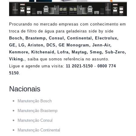
Procurando no mercado empresas com conhecimento em
troca de filtro de água para geladeiras side by side
Bosch
,
Brastemp
,
Consul
,
Continental
,
Electrolux
,
GE
,
LG
,
Ariston
,
DCS
,
GE Monogram
,
Jenn-Air
,
Kenmore
,
Kitchenaid
,
Lofra
,
Maytag
,
Smeg
,
Sub-Zero
,
Viking
.
, saiba que somos referência no assunto.
Ligue e agende uma visita:
11 2021-5150
-
0800 774
5150
.
Nacionais
Manutenção Bosch
Manutenção Brastemp
Manutenção Consul
Manutenção Continental