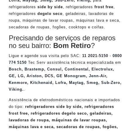
Lofra
,
Maytag
,
Smeg
,
Sub-Zero
,
Viking
,
para
refrigeradores
side by side
, refrigeradores
frost free
,
refrigeradores
degelo seco
, geladeiras, lavadoras de
roupa, máquinas de lavar roupas, máquinas lava e seca,
secadoras de roupas, fogões, cooktops e coifas.
Precisando de serviços de reparos
no seu bairro:
Bom Retiro
?
Ligue e agende sua visita pelo SAC:
11 2021-5150
-
0800
774 5150
Tec Serv assistência técnica especializada em
Bosch
,
Brastemp
,
Consul
,
Continental
,
Electrolux
,
GE
,
LG
,
Ariston
,
DCS
,
GE Monogram
,
Jenn-Air
,
Kenmore
,
Kitchenaid
,
Lofra
,
Maytag
,
Smeg
,
Sub-Zero
,
Viking
.
.
Assistência de eletrodomésticos nacionais e importados
do tipo:
refrigeradores side by side, refrigeradores
frost free, refrigeradores degelo seco, geladeiras,
lavadoras de roupa, máquinas de lavar roupas,
máquinas lava e seca, secadoras de roupas, fogões,