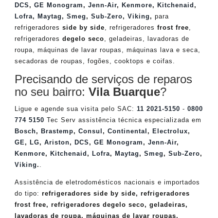
DCS
,
GE Monogram
,
Jenn-Air
,
Kenmore
,
Kitchenaid
,
Lofra
,
Maytag
,
Smeg
,
Sub-Zero
,
Viking
,
para
refrigeradores
side by side
, refrigeradores
frost free
,
refrigeradores
degelo seco
, geladeiras, lavadoras de
roupa, máquinas de lavar roupas, máquinas lava e seca,
secadoras de roupas, fogões, cooktops e coifas.
Precisando de serviços de reparos
no seu bairro:
Vila Buarque
?
Ligue e agende sua visita pelo SAC:
11 2021-5150
-
0800
774 5150
Tec Serv assistência técnica especializada em
Bosch
,
Brastemp
,
Consul
,
Continental
,
Electrolux
,
GE
,
LG
,
Ariston
,
DCS
,
GE Monogram
,
Jenn-Air
,
Kenmore
,
Kitchenaid
,
Lofra
,
Maytag
,
Smeg
,
Sub-Zero
,
Viking
.
.
Assistência de eletrodomésticos nacionais e importados
do tipo:
refrigeradores side by side, refrigeradores
frost free, refrigeradores degelo seco, geladeiras,
lavadoras de roupa, máquinas de lavar roupas,