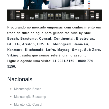
Procurando no mercado empresas com conhecimento em
troca de filtro de água para geladeiras side by side
Bosch
,
Brastemp
,
Consul
,
Continental
,
Electrolux
,
GE
,
LG
,
Ariston
,
DCS
,
GE Monogram
,
Jenn-Air
,
Kenmore
,
Kitchenaid
,
Lofra
,
Maytag
,
Smeg
,
Sub-Zero
,
Viking
.
, saiba que somos referência no assunto.
Ligue e agende uma visita:
11 2021-5150
-
0800 774
5150
.
Nacionais
Manutenção Bosch
Manutenção Brastemp
Manutenção Consul