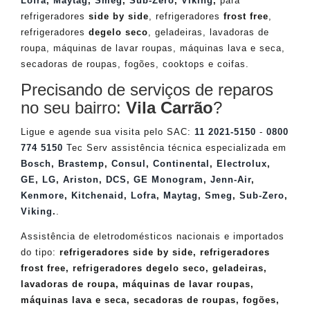
Lofra
,
Maytag
,
Smeg
,
Sub-Zero
,
Viking
,
para
refrigeradores
side by side
, refrigeradores
frost free
,
refrigeradores
degelo seco
, geladeiras, lavadoras de
roupa, máquinas de lavar roupas, máquinas lava e seca,
secadoras de roupas, fogões, cooktops e coifas.
Precisando de serviços de reparos
no seu bairro:
Vila Carrão
?
Ligue e agende sua visita pelo SAC:
11 2021-5150
-
0800
774 5150
Tec Serv assistência técnica especializada em
Bosch
,
Brastemp
,
Consul
,
Continental
,
Electrolux
,
GE
,
LG
,
Ariston
,
DCS
,
GE Monogram
,
Jenn-Air
,
Kenmore
,
Kitchenaid
,
Lofra
,
Maytag
,
Smeg
,
Sub-Zero
,
Viking
.
.
Assistência de eletrodomésticos nacionais e importados
do tipo:
refrigeradores side by side, refrigeradores
frost free, refrigeradores degelo seco, geladeiras,
lavadoras de roupa, máquinas de lavar roupas,
máquinas lava e seca, secadoras de roupas, fogões,