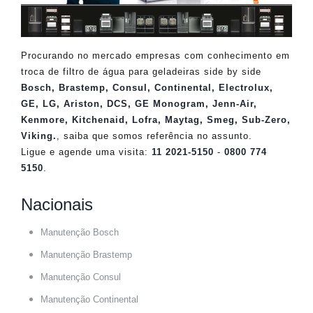
Procurando no mercado empresas com conhecimento em
troca de filtro de água para geladeiras side by side
Bosch
,
Brastemp
,
Consul
,
Continental
,
Electrolux
,
GE
,
LG
,
Ariston
,
DCS
,
GE Monogram
,
Jenn-Air
,
Kenmore
,
Kitchenaid
,
Lofra
,
Maytag
,
Smeg
,
Sub-Zero
,
Viking
.
, saiba que somos referência no assunto.
Ligue e agende uma visita:
11 2021-5150
-
0800 774
5150
.
Nacionais
Manutenção Bosch
Manutenção Brastemp
Manutenção Consul
Manutenção Continental