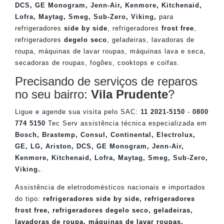
DCS
,
GE Monogram
,
Jenn-Air
,
Kenmore
,
Kitchenaid
,
Lofra
,
Maytag
,
Smeg
,
Sub-Zero
,
Viking
,
para
refrigeradores
side by side
, refrigeradores
frost free
,
refrigeradores
degelo seco
, geladeiras, lavadoras de
roupa, máquinas de lavar roupas, máquinas lava e seca,
secadoras de roupas, fogões, cooktops e coifas.
Precisando de serviços de reparos
no seu bairro:
Vila Prudente
?
Ligue e agende sua visita pelo SAC:
11 2021-5150
-
0800
774 5150
Tec Serv assistência técnica especializada em
Bosch
,
Brastemp
,
Consul
,
Continental
,
Electrolux
,
GE
,
LG
,
Ariston
,
DCS
,
GE Monogram
,
Jenn-Air
,
Kenmore
,
Kitchenaid
,
Lofra
,
Maytag
,
Smeg
,
Sub-Zero
,
Viking
.
.
Assistência de eletrodomésticos nacionais e importados
do tipo:
refrigeradores side by side, refrigeradores
frost free, refrigeradores degelo seco, geladeiras,
lavadoras de roupa, máquinas de lavar roupas,