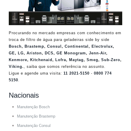
Procurando no mercado empresas com conhecimento em
troca de filtro de água para geladeiras side by side
Bosch
,
Brastemp
,
Consul
,
Continental
,
Electrolux
,
GE
,
LG
,
Ariston
,
DCS
,
GE Monogram
,
Jenn-Air
,
Kenmore
,
Kitchenaid
,
Lofra
,
Maytag
,
Smeg
,
Sub-Zero
,
Viking
.
, saiba que somos referência no assunto.
Ligue e agende uma visita:
11 2021-5150
-
0800 774
5150
.
Nacionais
Manutenção Bosch
Manutenção Brastemp
Manutenção Consul