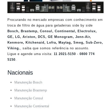
Procurando no mercado empresas com conhecimento em
troca de filtro de água para geladeiras side by side
Bosch
,
Brastemp
,
Consul
,
Continental
,
Electrolux
,
GE
,
LG
,
Ariston
,
DCS
,
GE Monogram
,
Jenn-Air
,
Kenmore
,
Kitchenaid
,
Lofra
,
Maytag
,
Smeg
,
Sub-Zero
,
Viking
.
, saiba que somos referência no assunto.
Ligue e agende uma visita:
11 2021-5150
-
0800 774
5150
.
Nacionais
Manutenção Bosch
Manutenção Brastemp
Manutenção Consul
Manutenção Continental