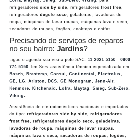
Lofra
,
Maytag
,
Smeg
,
Sub-Zero
,
Viking
,
para
refrigeradores
side by side
, refrigeradores
frost free
,
refrigeradores
degelo seco
, geladeiras, lavadoras de
roupa, máquinas de lavar roupas, máquinas lava e seca,
secadoras de roupas, fogões, cooktops e coifas.
Precisando de serviços de reparos
no seu bairro:
Jardins
?
Ligue e agende sua visita pelo SAC:
11 2021-5150
-
0800
774 5150
Tec Serv assistência técnica especializada em
Bosch
,
Brastemp
,
Consul
,
Continental
,
Electrolux
,
GE
,
LG
,
Ariston
,
DCS
,
GE Monogram
,
Jenn-Air
,
Kenmore
,
Kitchenaid
,
Lofra
,
Maytag
,
Smeg
,
Sub-Zero
,
Viking
.
.
Assistência de eletrodomésticos nacionais e importados
do tipo:
refrigeradores side by side, refrigeradores
frost free, refrigeradores degelo seco, geladeiras,
lavadoras de roupa, máquinas de lavar roupas,
máquinas lava e seca, secadoras de roupas, fogões,