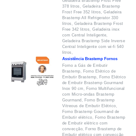
Geladeira Brastemp Frost Free
378 litros, Geladeira Brastemp
Frost Free 352 litros, Geladeira
Brastemp All Refrigerator 330
litros, Geladeira Brastemp Frost
Free 342 litros, Geladeira inox
com Central Inteligente,
Geladeira Brastemp Side Inverse
Central Inteligente com wi-fi 540
litros,
Assistência Brastemp Fornos
Forno a Gás de Embutir
Brastemp, Forno Elétrico de
Embutir Brastemp, Forno Elétrico
de Embutir Brastemp Gourmand
Inox 90 cm, Forno Multifuncional
com Micro-ondas Brastemp
Gourmand, Forno Brastemp
Vitreous de Embutir Elétrico,
Forno Brastemp Gourmand de
Embutir elétrico, Forno Brastemp
de Embutir elétrico com
convecção, Forno Brastemp de
Embutir elétrico com convecção